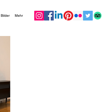
Bilder
Mehr
Nicole auf ih
in die Bank
So viele Bereiche habe ich mir schon e
dieser Weg nur folgerichtig. Hätte ich 
meiner Reise gedacht oder gar geplant?
Bin ich glücklich mit dem, wie es sich 